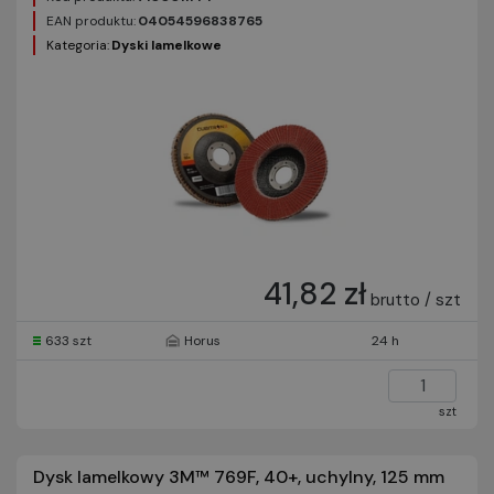
EAN produktu:
04054596838765
Kategoria:
Dyski lamelkowe
41,82 zł
brutto / szt
633 szt
Horus
24 h
szt
Dysk lamelkowy 3M™ 769F, 40+, uchylny, 125 mm