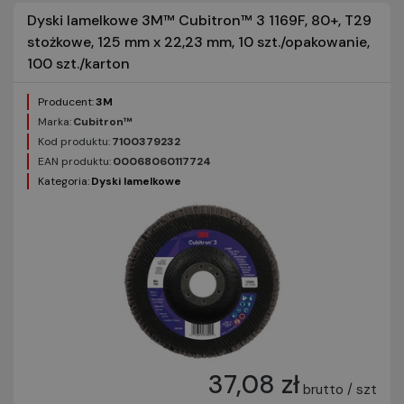
Dyski lamelkowe 3M™ Cubitron™ 3 1169F, 80+, T29
stożkowe, 125 mm x 22,23 mm, 10 szt./opakowanie,
100 szt./karton
Producent:
3M
Marka:
Cubitron™
Kod produktu:
7100379232
EAN produktu:
00068060117724
Kategoria:
Dyski lamelkowe
37,08 zł
brutto / szt