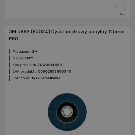
szt
3M 566A (65034) Dysk lamelkowy uchylny 125mm
P60
Producent:
3M
Marka:
3M™
Kod produktu:
7000104459
EAN produktu:
05902658650345
Kategoria:
Dyski lamelkowe