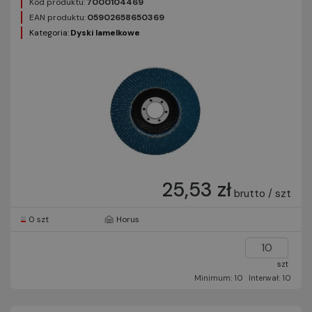
Kod produktu:
7000104469
EAN produktu:
05902658650369
Kategoria:
Dyski lamelkowe
25,53 zł
brutto / szt
0 szt
Horus
szt
Minimum: 10
Interwał: 10