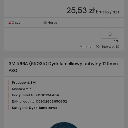
25,53 zł
brutto / szt
0 szt
Horus
szt
Minimum: 10
Interwał: 10
3M 566A (65035) Dysk lamelkowy uchylny 125mm
P80
Producent:
3M
Marka:
3M™
Kod produktu:
7000104464
EAN produktu:
05902658650352
Kategoria:
Dyski lamelkowe