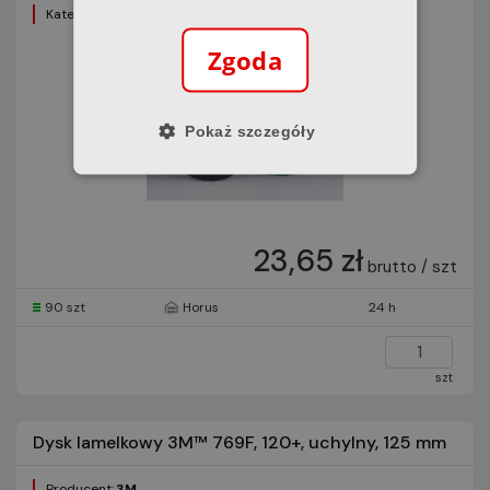
Kategoria:
Dyski lamelkowe
Zgoda
Pokaż szczegóły
23,65 zł
brutto / szt
90 szt
Horus
24 h
szt
Dysk lamelkowy 3M™ 769F, 120+, uchylny, 125 mm
Producent:
3M