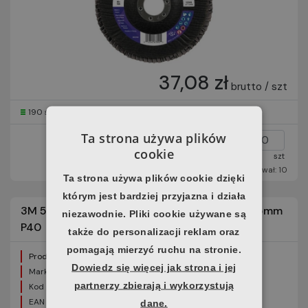
37,08 zł
brutto / szt
190 szt
Horus
24 h
Ta strona używa plików
cookie
szt
Minimum: 10
Interwał: 10
Ta strona używa plików cookie dzięki
którym jest bardziej przyjazna i działa
3M 577F (64853) Dysk lamelkowy uchylny 125mm
niezawodnie. Pliki cookie używane są
P40
także do personalizacji reklam oraz
pomagają mierzyć ruchu na stronie.
Producent:
3M
Dowiedz się więcej jak strona i jej
Marka:
3M™
partnerzy zbierają i wykorzystują
Kod produktu:
7000038224
EAN produktu:
05903292527130
dane.