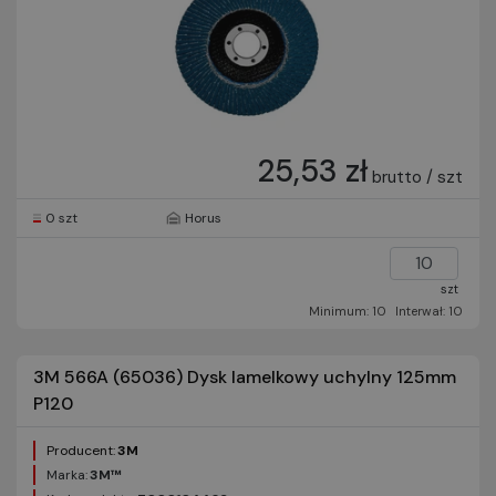
25,53 zł
brutto / szt
0 szt
Horus
szt
Minimum: 10
Interwał: 10
3M 566A (65036) Dysk lamelkowy uchylny 125mm
P120
Producent:
3M
Marka:
3M™