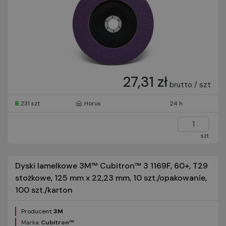
27,31 zł
brutto / szt
231 szt
Horus
24 h
szt
Dyski lamelkowe 3M™ Cubitron™ 3 1169F, 60+, T29
stożkowe, 125 mm x 22,23 mm, 10 szt./opakowanie,
100 szt./karton
Producent:
3M
Marka:
Cubitron™