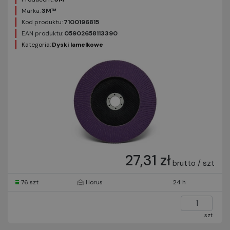
Marka:
3M™
Kod produktu:
7100196815
EAN produktu:
05902658113390
Kategoria:
Dyski lamelkowe
27,31 zł
brutto / szt
76 szt
Horus
24 h
szt