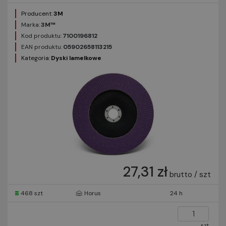
Producent:
3M
Marka:
3M™
Kod produktu:
7100196812
EAN produktu:
05902658113215
Kategoria:
Dyski lamelkowe
27,31 zł
brutto / szt
468 szt
Horus
24 h
szt