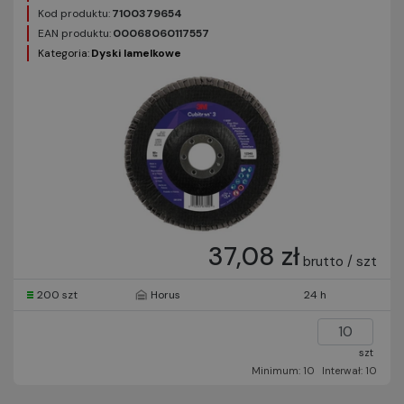
Kod produktu:
7100379654
EAN produktu:
00068060117557
Kategoria:
Dyski lamelkowe
37,08 zł
brutto / szt
200 szt
Horus
24 h
szt
Minimum: 10
Interwał: 10