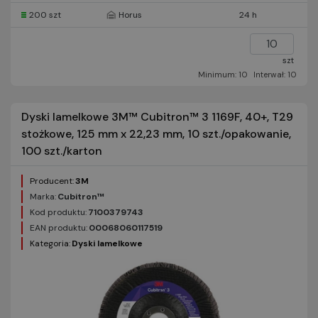
200 szt
Horus
24 h
szt
Minimum: 10
Interwał: 10
Dyski lamelkowe 3M™ Cubitron™ 3 1169F, 40+, T29
stożkowe, 125 mm x 22,23 mm, 10 szt./opakowanie,
100 szt./karton
Producent:
3M
Marka:
Cubitron™
Kod produktu:
7100379743
EAN produktu:
00068060117519
Kategoria:
Dyski lamelkowe