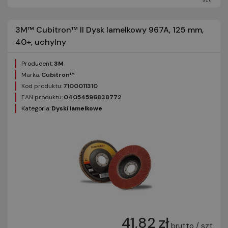
3M™ Cubitron™ II Dysk lamelkowy 967A, 125 mm,
40+, uchylny
Producent:
3M
Marka:
Cubitron™
Kod produktu:
7100011310
EAN produktu:
04054596838772
Kategoria:
Dyski lamelkowe
41,82 zł
brutto / szt