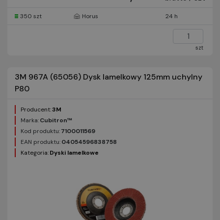
350 szt
Horus
24 h
szt
3M 967A (65056) Dysk lamelkowy 125mm uchylny
P80
Producent:
3M
Marka:
Cubitron™
Kod produktu:
7100011569
EAN produktu:
04054596838758
Kategoria:
Dyski lamelkowe