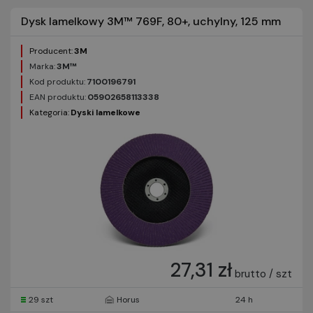
Dysk lamelkowy 3M™ 769F, 80+, uchylny, 125 mm
Producent:
3M
Marka:
3M™
Kod produktu:
7100196791
EAN produktu:
05902658113338
Kategoria:
Dyski lamelkowe
27,31 zł
brutto / szt
29 szt
Horus
24 h