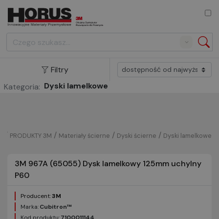
Search
Filtry
Dyski lamelkowe
Kategoria:
/
/
/
/
PRODUKTY 3M
Materiały ścierne
Dyski ścierne
Dyski lamelkowe
3M 967A (65055) Dysk lamelkowy 125mm uchylny
P60
Producent:
3M
Marka:
Cubitron™
Kod produktu:
7100011144