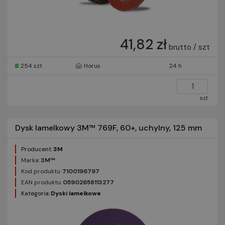
41,82 zł
brutto / szt
254 szt
Horus
24 h
szt
Dysk lamelkowy 3M™ 769F, 60+, uchylny, 125 mm
Producent:
3M
Marka:
3M™
Kod produktu:
7100196797
EAN produktu:
05902658113277
Kategoria:
Dyski lamelkowe