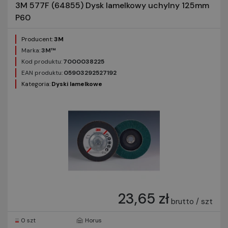
3M 577F (64855) Dysk lamelkowy uchylny 125mm
P60
Producent:
3M
Marka:
3M™
Kod produktu:
7000038225
EAN produktu:
05903292527192
Kategoria:
Dyski lamelkowe
23,65 zł
brutto / szt
0 szt
Horus