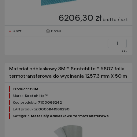
6206,30 zł
brutto / szt
0 szt
Horus
szt
Materiał odblaskowy 3M™ Scotchlite™ 5807 folia
termotransferowa do wycinania 1257.3 mm X 50 m
Producent:
3M
Marka:
Scotchlite™
Kod produktu:
7100066242
EAN produktu:
00051141566290
Kategoria:
Materiały odblaskowe termotransferowe