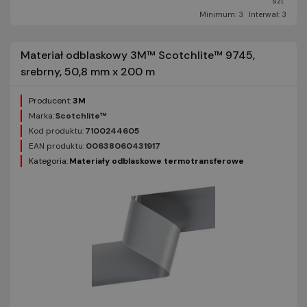
szt
Minimum: 3
Interwał: 3
Materiał odblaskowy 3M™ Scotchlite™ 9745,
srebrny, 50,8 mm x 200 m
Producent:
3M
Marka:
Scotchlite™
Kod produktu:
7100244605
EAN produktu:
00638060431917
Kategoria:
Materiały odblaskowe termotransferowe