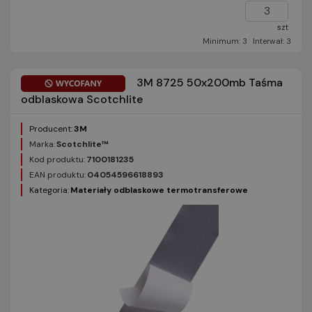
szt
Minimum: 3
Interwał: 3
3M 8725 50x200mb Taśma
odblaskowa Scotchlite
Producent:
3M
Marka:
Scotchlite™
Kod produktu:
7100181235
EAN produktu:
04054596618893
Kategoria:
Materiały odblaskowe termotransferowe