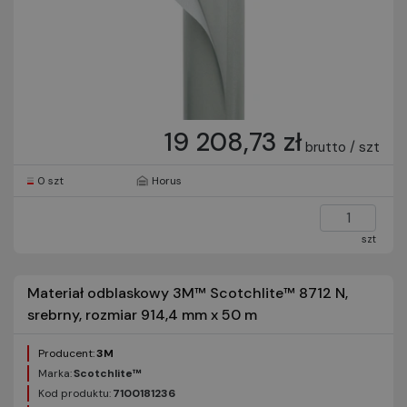
19 208,73 zł
brutto / szt
0 szt
Horus
szt
Materiał odblaskowy 3M™ Scotchlite™ 8712 N,
srebrny, rozmiar 914,4 mm x 50 m
Producent:
3M
Marka:
Scotchlite™
Kod produktu:
7100181236