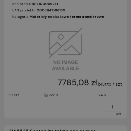
Kod produktu:
7100066231
EAN produktu:
00051141566139
Kategoria:
Materiały odblaskowe termotransferowe
7785,08 zł
brutto / szt
1 szt
Horus
24 h
szt