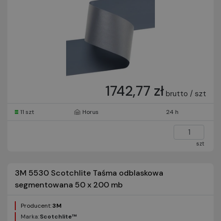
1742,77 zł
brutto / szt
11 szt
Horus
24 h
szt
3M 5530 Scotchlite Taśma odblaskowa
segmentowana 50 x 200 mb
Producent:
3M
Marka:
Scotchlite™