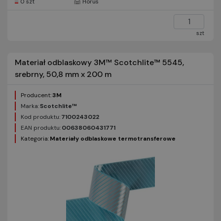
0 szt
Horus
szt
Materiał odblaskowy 3M™ Scotchlite™ 5545,
srebrny, 50,8 mm x 200 m
Producent:
3M
Marka:
Scotchlite™
Kod produktu:
7100243022
EAN produktu:
00638060431771
Kategoria:
Materiały odblaskowe termotransferowe