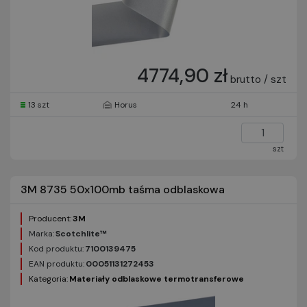
4774,90 zł
brutto / szt
13 szt
Horus
24 h
szt
3M 8735 50x100mb taśma odblaskowa
Producent:
3M
Marka:
Scotchlite™
Kod produktu:
7100139475
EAN produktu:
00051131272453
Kategoria:
Materiały odblaskowe termotransferowe