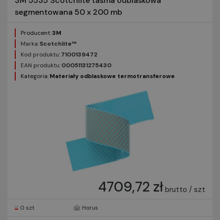
3M 5535 Scotchlite taśma odblaskowa
segmentowana 50 x 200 mb
Producent:
3M
Marka:
Scotchlite™
Kod produktu:
7100139472
EAN produktu:
00051131275430
Kategoria:
Materiały odblaskowe termotransferowe
4709,72 zł
brutto / szt
0 szt
Horus