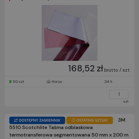
168,52 zł
brutto / szt
50 szt
Horus
24 h
szt
3M
5510 Scotchlite Taśma odblaskowa
termotransferowa segmentowana 50 mm x 200 m