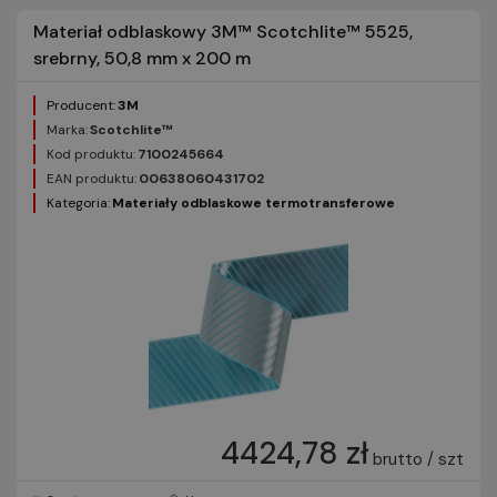
Materiał odblaskowy 3M™ Scotchlite™ 5525,
srebrny, 50,8 mm x 200 m
Producent:
3M
Marka:
Scotchlite™
Kod produktu:
7100245664
EAN produktu:
00638060431702
Kategoria:
Materiały odblaskowe termotransferowe
4424,78 zł
brutto / szt