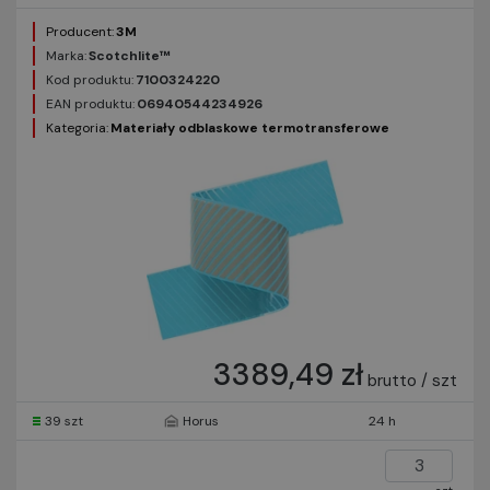
Producent:
3M
Marka:
Scotchlite™
Kod produktu:
7100324220
EAN produktu:
06940544234926
Kategoria:
Materiały odblaskowe termotransferowe
3389,49 zł
brutto / szt
39 szt
Horus
24 h