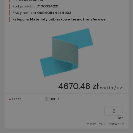
Kod produktu:
7100324221
EAN produktu:
06940544234933
Kategoria:
Materiały odblaskowe termotransferowe
4670,48 zł
brutto / szt
0 szt
Horus
szt
Minimum: 2
Interwał: 2