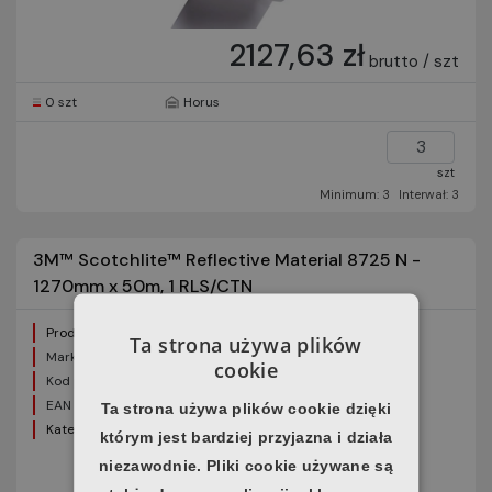
2127,63 zł
brutto / szt
0 szt
Horus
szt
Minimum: 3
Interwał: 3
3M™ Scotchlite™ Reflective Material 8725 N -
1270mm x 50m, 1 RLS/CTN
Producent:
3M
Ta strona używa plików
Marka:
Scotchlite™
cookie
Kod produktu:
7100181240
EAN produktu:
04054596618879
Ta strona używa plików cookie dzięki
Kategoria:
Materiały odblaskowe termotransferowe
którym jest bardziej przyjazna i działa
niezawodnie. Pliki cookie używane są