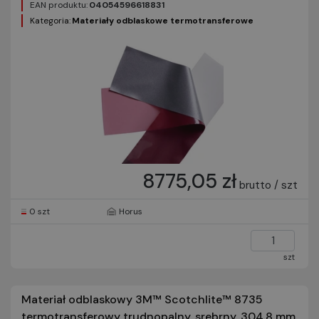
EAN produktu:
04054596618831
Kategoria:
Materiały odblaskowe termotransferowe
8775,05 zł
brutto / szt
0 szt
Horus
szt
Materiał odblaskowy 3M™ Scotchlite™ 8735
termotransferowy trudnopalny, srebrny, 304,8 mm