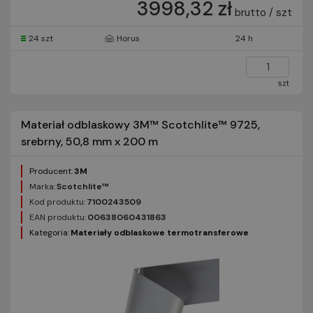
3998,32 zł
brutto / szt
24 szt
Horus
24 h
szt
Materiał odblaskowy 3M™ Scotchlite™ 9725,
srebrny, 50,8 mm x 200 m
Producent:
3M
Marka:
Scotchlite™
Kod produktu:
7100243509
EAN produktu:
00638060431863
Kategoria:
Materiały odblaskowe termotransferowe