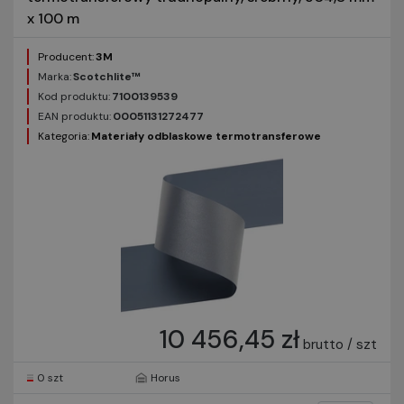
x 100 m
Producent:
3M
Marka:
Scotchlite™
Kod produktu:
7100139539
EAN produktu:
00051131272477
Kategoria:
Materiały odblaskowe termotransferowe
10 456,45 zł
brutto / szt
0 szt
Horus