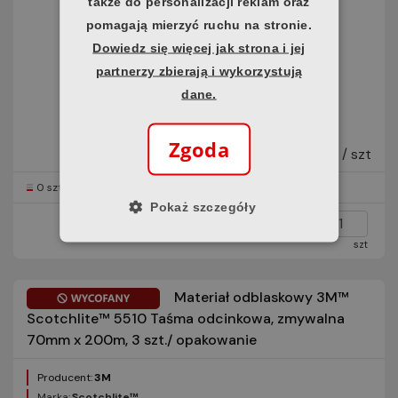
także do personalizacji reklam oraz
pomagają mierzyć ruchu na stronie.
Dowiedz się więcej jak strona i jej
partnerzy zbierają i wykorzystują
dane.
9574,12 zł
Zgoda
brutto / szt
0 szt
Horus
Pokaż szczegóły
szt
Materiał odblaskowy 3M™
Scotchlite™ 5510 Taśma odcinkowa, zmywalna
70mm x 200m, 3 szt./ opakowanie
Producent:
3M
Marka:
Scotchlite™