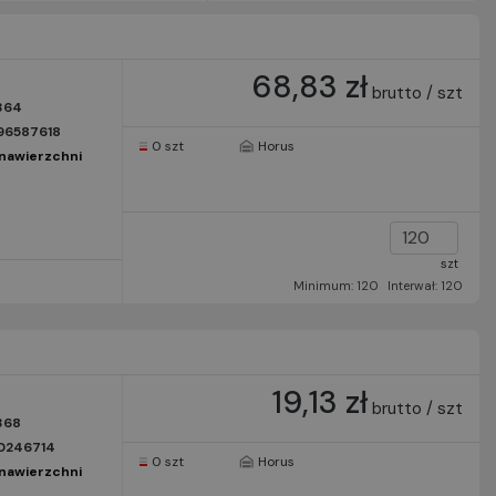
68,83 zł
brutto / szt
364
96587618
0 szt
Horus
nawierzchni
szt
Minimum: 120
Interwał: 120
19,13 zł
brutto / szt
368
0246714
0 szt
Horus
nawierzchni