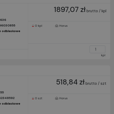
1897,07 zł
brutto / kpl
7636
96030855
0 kpl
Horus
e odblaskowe
kpl
518,84 zł
brutto / szt
255
62348592
0 szt
Horus
e odblaskowe