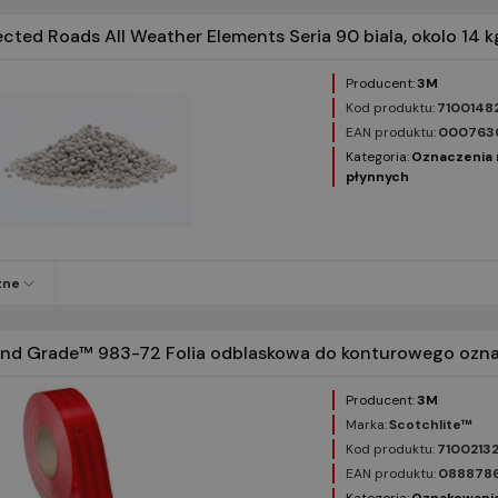
ed Roads All Weather Elements Seria 90 biala, okolo 14 k
Producent:
3M
Kod produktu:
7100148
EAN produktu:
000763
Kategoria:
Oznaczenia 
płynnych
zne
d Grade™ 983-72 Folia odblaskowa do konturowego ozna
Producent:
3M
Marka:
Scotchlite™
Kod produktu:
7100213
EAN produktu:
088878