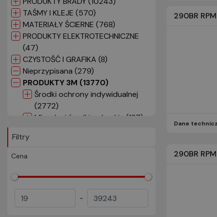
PRODUKTY BRADY (10243)
TAŚMY I KLEJE (570)
290BR RPM
MATERIAŁY ŚCIERNE (768)
PRODUKTY ELEKTROTECHNICZNE
(47)
CZYSTOŚĆ I GRAFIKA (8)
Nieprzypisana (279)
PRODUKTY 3M (13770)
Środki ochrony indywidualnej
(2772)
Mleczka i środki polerskie (127)
Dane technic
Materiały ścierne (2901)
Filtry
Taśmy (2459)
Narzędzia i wyposażenie (665)
290BR RPM
Cena
Materiały czyszczące (362)
Kleje, uszczelniacze i podkłady
(362)
-
Elektryczne (375)
Folie (2327)