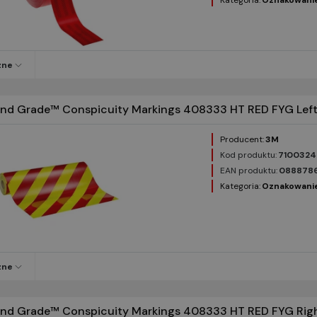
Kategoria:
Oznakowani
zne
d Grade™ Conspicuity Markings 408333 HT RED FYG Left W
Producent:
3M
Kod produktu:
7100324
EAN produktu:
088878
Kategoria:
Oznakowani
zne
d Grade™ Conspicuity Markings 408333 HT RED FYG Right 