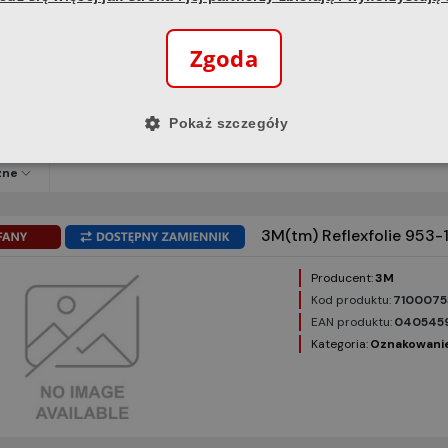
Marka:
Stamark™
Kod produktu:
700007
Zgoda
EAN produktu:
5313437
Kategoria:
Usuwalne ta
nawierzchni
Pokaż szczegóły
zne
3M(tm) Reflexfolie 953-1
Producent:
3M
Kod produktu:
7100075
EAN produktu:
040545
Kategoria:
Oznakowani