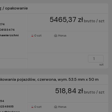
g / opakowanie
5465,37 zł
brutto / szt
274
08133474
nawierzchni
0 szt
Horus
szt
kowania pojazdów, czerwona, wym. 53.5 mm x 50 m
518,84 zł
brutto / szt
254
62348615
0 szt
Horus