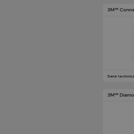
3M™ Connect
Dane technic
3M™ Diamon