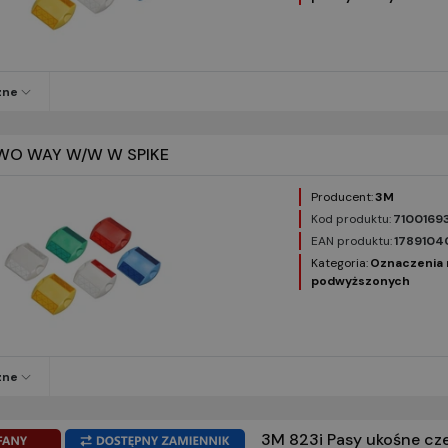
zne
WO WAY W/W W SPIKE
Producent:
3M
Kod produktu:
7100169
EAN produktu:
1789104
Kategoria:
Oznaczenia 
podwyższonych
zne
3M 823i Pasy ukośne czer