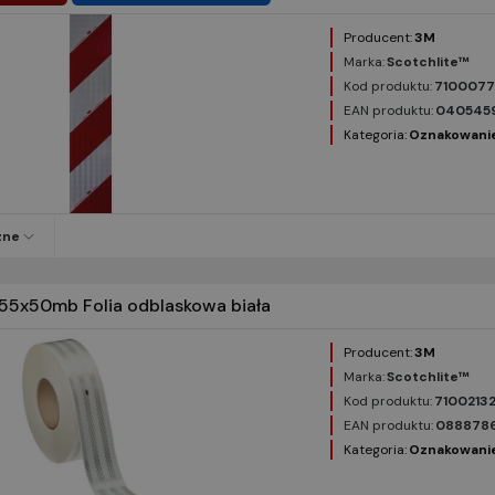
Producent:
3M
Marka:
Scotchlite™
Kod produktu:
710007
EAN produktu:
040545
Kategoria:
Oznakowani
zne
55x50mb Folia odblaskowa biała
Producent:
3M
Marka:
Scotchlite™
Kod produktu:
7100213
EAN produktu:
088878
Kategoria:
Oznakowani