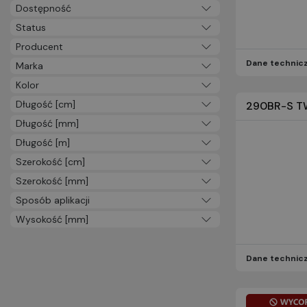
Artykuły biurowe (378)
Dostępność
Powłoki (108)
Status
Etykiety (122)
Producent
Materiały i komponenty
Dane technic
Marka
elektroniczne (232)
Kolor
Dom (276)
Długość [cm]
Materiały budowlane (39)
290BR-S T
Oznakowanie (91)
Długość [mm]
Oznaczenia i akcesoria do
Długość [m]
nawierzchni (35)
Szerokość [cm]
Oznakowanie odblaskowe
Szerokość [mm]
(49)
Sposób aplikacji
Panele odblaskowe (7)
Wysokość [mm]
Środki smarujące (8)
Medyczne (3)
Izolacja (5)
Dane technic
Materiały zaawansowane (1)
Laboratoryjne materiały
eksploatacyjne i testy (1)