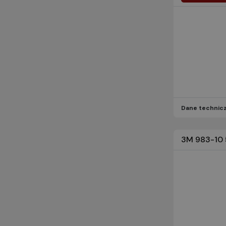
Części i sprzęt samochodowy (1)
Dane technic
3M 983-10 