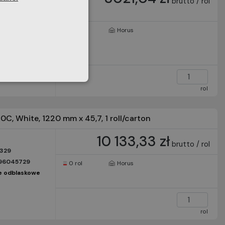
brutto / rol
9891
5305162
0 rol
Horus
śmy do
rol
0C, White, 1220 mm x 45,7, 1 roll/carton
10 133,33 zł
brutto / rol
329
96045729
0 rol
Horus
e odblaskowe
rol