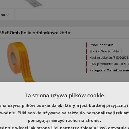
zne
55x50mb Folia odblaskowa żółta
Producent:
3M
Marka:
Scotchlite™
Kod produktu:
710020
EAN produktu:
088878
Kategoria:
Oznakowani
Ta strona używa plików cookie
zne
ona używa plików cookie dzięki którym jest bardziej przyjazna i
wodnie. Pliki cookie używane są także do personalizacji rekla
 Tasma odblaskowaa do tymczasowego poziomego oznakowa
pomagają mierzyć ruchu na stronie.
Producent:
3M
dz się więcej jak strona i jej partnerzy zbierają i wykorzystują