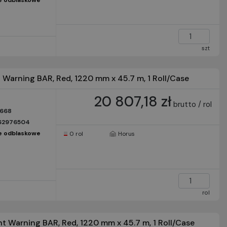
e odblaskowe
szt
arning BAR, Red, 1220 mm x 45.7 m, 1 Roll/Case
20 807,18 zł
brutto / rol
668
62976504
e odblaskowe
0 rol
Horus
rol
Warning BAR, Red, 1220 mm x 45.7 m, 1 Roll/Case