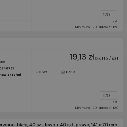
szt
Minimum: 120
Interwał: 120
19,13 zł
brutto / szt
363
0246721
0 szt
Horus
nawierzchni
szt
Minimum: 120
Interwał: 120
wono-białe, 40 szt. lewe + 40 szt. prawe, 141 x 70 mm