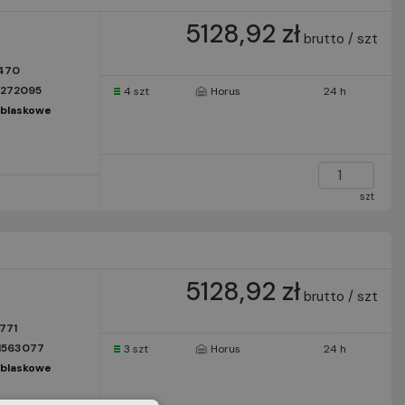
5128,92 zł
brutto / szt
470
1272095
4 szt
Horus
24 h
dblaskowe
szt
5128,92 zł
brutto / szt
771
1563077
3 szt
Horus
24 h
dblaskowe