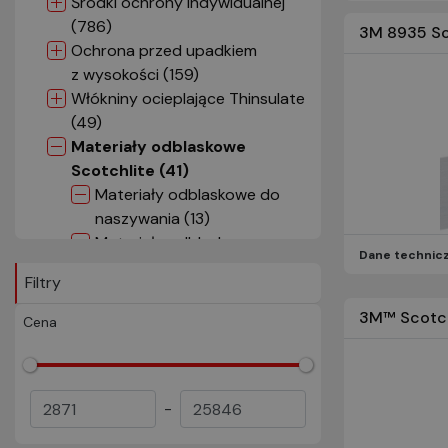
Środki ochrony indywidualnej
(786)
3M 8935 Sc
Ochrona przed upadkiem
z wysokości (159)
Włókniny ocieplające Thinsulate
(49)
Materiały odblaskowe
Scotchlite (41)
Materiały odblaskowe do
naszywania (13)
Materiały odblaskowe
Dane technic
termotransferowe (16)
Filtry
Materiały odblaskowe
pryzmatyczne (1)
3M™ Scotch
Cena
Materiały odblaskowe Solas
(1)
Materiały odblaskowe
-
trudnopalne (9)
Wypustki (1)