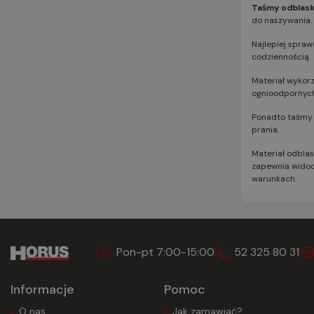
Taśmy odblas
do naszywania.
Najlepiej spraw
codziennością.
Materiał wykorz
ognioodpornych
Ponadto taśmy s
prania.
Materiał odblas
zapewnia widoc
warunkach.
Pon-pt 7:00-15:00
52 325 80 31
Informacje
Pomoc
O nas
Jak zamawiać?