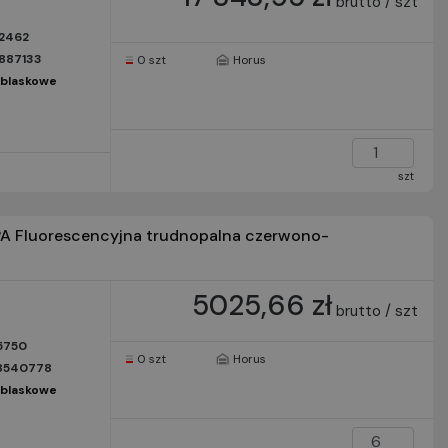
brutto / szt
2462
1887133
0 szt
Horus
dblaskowe
szt
A Fluorescencyjna trudnopalna czerwono-
5025,66 zł
brutto / szt
5750
0 szt
Horus
8540778
dblaskowe