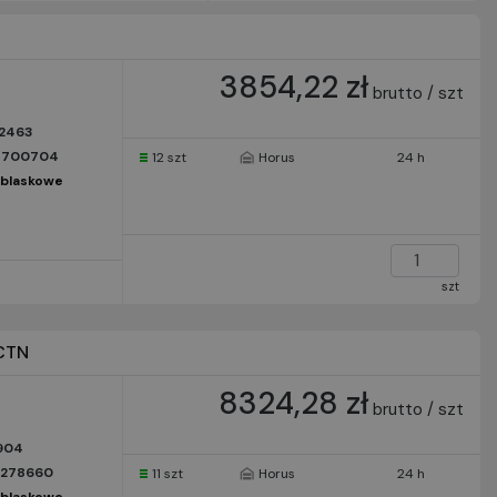
3854,22 zł
brutto / szt
2463
8700704
12 szt
Horus
24 h
dblaskowe
szt
/CTN
8324,28 zł
brutto / szt
904
1278660
11 szt
Horus
24 h