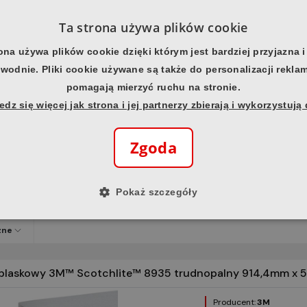
Ta strona używa plików cookie
zne
ona używa plików cookie dzięki którym jest bardziej przyjazna i
wodnie. Pliki cookie używane są także do personalizacji rekla
3m 8987 50x100mb taśma odblask.żółta
pomagają mierzyć ruchu na stronie.
dz się więcej jak strona i jej partnerzy zbierają i wykorzystują
Producent:
3M
Marka:
Scotchlite™
Kod produktu:
700004
Zgoda
EAN produktu:
0005113
Kategoria:
Materiały o
Pokaż szczegóły
zne
dblaskowy 3M™ Scotchlite™ 8935 trudnopalny 914,4mm x 
Producent:
3M