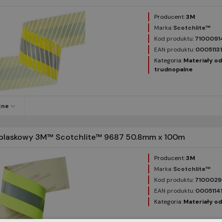
Producent:
3M
Marka:
Scotchlite™
Kod produktu:
7100091
EAN produktu:
0005113
Kategoria:
Materiały o
trudnopalne
zne
dblaskowy 3M™ Scotchlite™ 9687 50.8mm x 100m
Producent:
3M
Marka:
Scotchlite™
Kod produktu:
7100029
EAN produktu:
0005114
Kategoria:
Materiały o