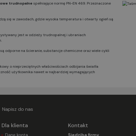
kowe trudnopalne
spełniające normę PN-EN 469. Przeznaczone
dzą się w zawodach, gdzie wysoka temperatura i otwarty ogień są
ystywany jest w odzieży trudnopalnej i ubraniach
.
ą odporne na ścieranie, substancje chemiczne oraz wiele cykli
kowy o nieprzeciętnych właściwościach odbijania światła
zność użytkownika nawet w najbardziej wymagających
Napisz do nas
Dla klienta
Kontakt
Dane konta
Siedziba firmy