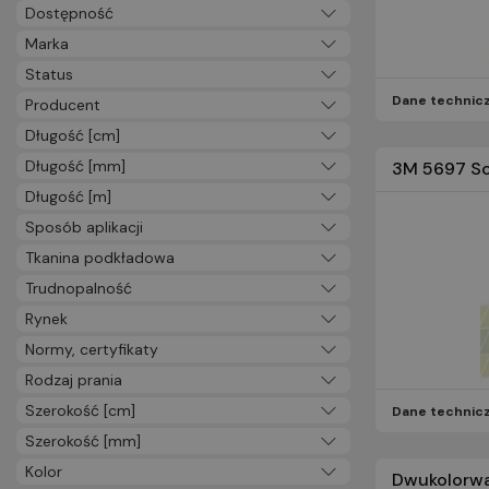
Oznakowanie kontenerów
Dostępność
i pojazdów (8)
Marka
Produkty do sprzątania (133)
Status
Maty i wycieraczki (21)
Dane technic
Producent
PRODUKTY BRADY (10243)
Długość [cm]
TAŚMY I KLEJE (570)
Długość [mm]
MATERIAŁY ŚCIERNE (768)
3M 5697 Sc
PRODUKTY ELEKTROTECHNICZNE
Długość [m]
(47)
Sposób aplikacji
CZYSTOŚĆ I GRAFIKA (8)
Tkanina podkładowa
Nieprzypisana (279)
Trudnopalność
PRODUKTY 3M (13770)
Rynek
Normy, certyfikaty
Rodzaj prania
Szerokość [cm]
Dane technic
Szerokość [mm]
Kolor
Dwukolorwa