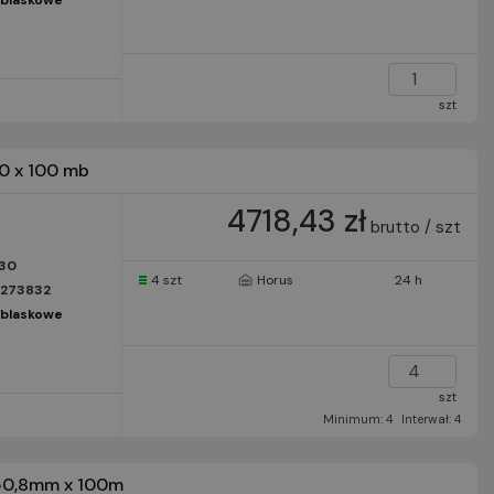
dblaskowe
szt
0 x 100 mb
4718,43 zł
brutto / szt
930
4 szt
Horus
24 h
1273832
dblaskowe
szt
Minimum: 4
Interwał: 4
 50,8mm x 100m