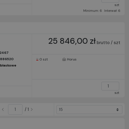
szt
Minimum: 6
Interwał: 6
25 846,00 zł
brutto / szt
2467
1886520
0 szt
Horus
dblaskowe
szt
/ 1