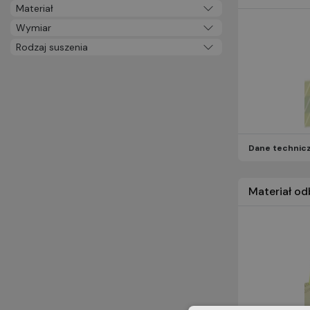
Materiał
Wymiar
Rodzaj suszenia
Dane technic
Materiał o