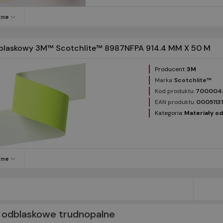
zne
dblaskowy 3M™ Scotchlite™ 8987NFPA 914.4 MM X 50 M
Producent:
3M
Marka:
Scotchlite™
Kod produktu:
700004
EAN produktu:
0005113
Kategoria:
Materiały o
zne
y odblaskowe trudnopalne