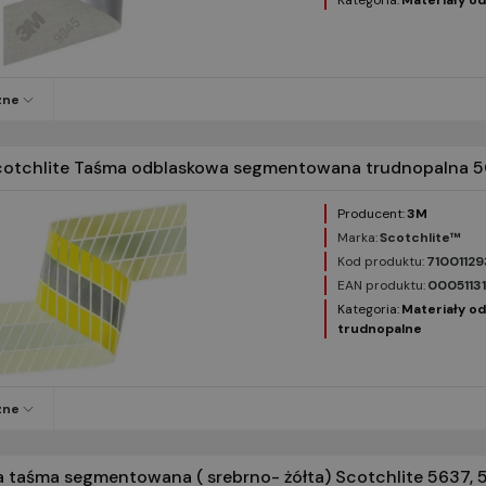
Kategoria:
Materiały o
zne
otchlite Taśma odblaskowa segmentowana trudnopalna 5
Producent:
3M
Marka:
Scotchlite™
Kod produktu:
7100112
EAN produktu:
0005113
Kategoria:
Materiały o
trudnopalne
zne
 taśma segmentowana ( srebrno- żółta) Scotchlite 5637,