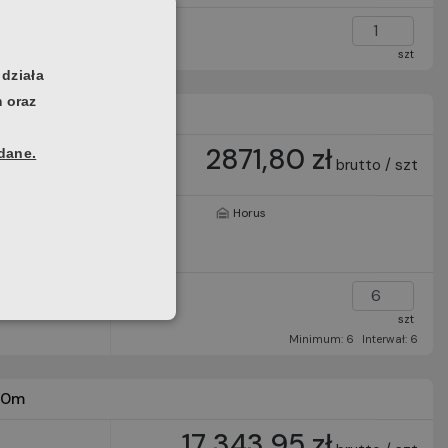
szt
 działa
m oraz
2871,80 zł
 dane.
brutto / szt
2465
0 szt
Horus
8540814
dblaskowe
szt
Minimum: 6
Interwał: 6
50m
17 343,95 zł