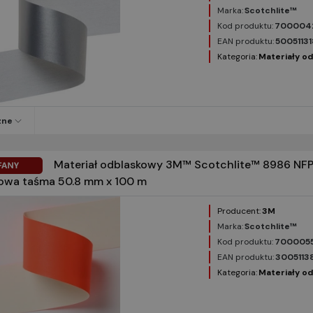
Marka:
Scotchlite™
Kod produktu:
700004
EAN produktu:
5005113
Kategoria:
Materiały o
zne
Materiał odblaskowy 3M™ Scotchlite™ 8986 NFP
wa taśma 50.8 mm x 100 m
Producent:
3M
Marka:
Scotchlite™
Kod produktu:
700005
EAN produktu:
3005113
Kategoria:
Materiały o