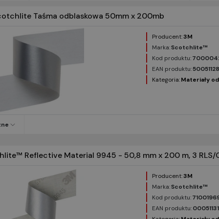
otchlite Taśma odblaskowa 50mm x 200mb
Producent:
3M
Marka:
Scotchlite™
Kod produktu:
700004
EAN produktu:
5005112
Kategoria:
Materiały o
zne
lite™ Reflective Material 9945 - 50,8 mm x 200 m, 3 RLS
Producent:
3M
Marka:
Scotchlite™
Kod produktu:
7100196
EAN produktu:
0005113