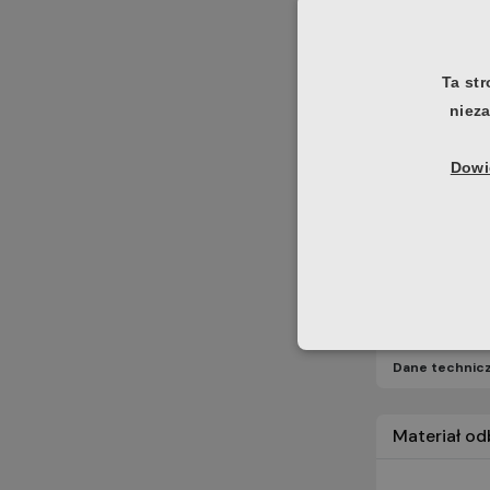
Dane technic
Ta str
nieza
Dowie
Dane technic
Materiał o