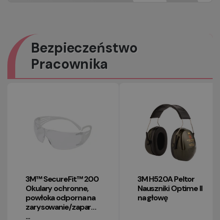
Bezpieczeństwo
Pracownika
3M™ SecureFit™ 200
3M H520A Peltor
Okulary ochronne,
Nauszniki Optime II
powłoka odporna na
na głowę
zarysowanie/zaparowanie
...