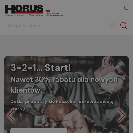
Search
3-2-1... Start!
Nawet 30% rabatu dla nowych
klientów.
Dodaj produkty do koszyka i sprawdź swoją
zniżkę.