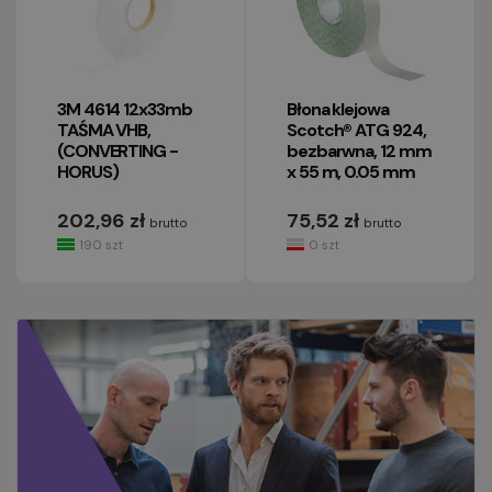
3M 4614 12x33mb
Błona klejowa
TAŚMA VHB,
Scotch® ATG 924,
(CONVERTING -
bezbarwna, 12 mm
HORUS)
x 55 m, 0.05 mm
202,96 zł
75,52 zł
brutto
brutto
190 szt
0 szt