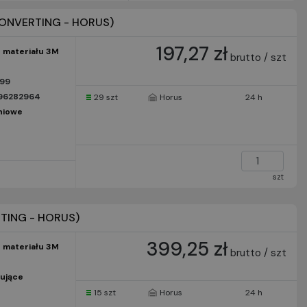
(CONVERTING - HORUS)
197,27 zł
 materiału 3M
brutto / szt
899
96282964
29 szt
Horus
24 h
niowe
szt
TING - HORUS)
399,25 zł
 materiału 3M
brutto / szt
ujące
15 szt
Horus
24 h