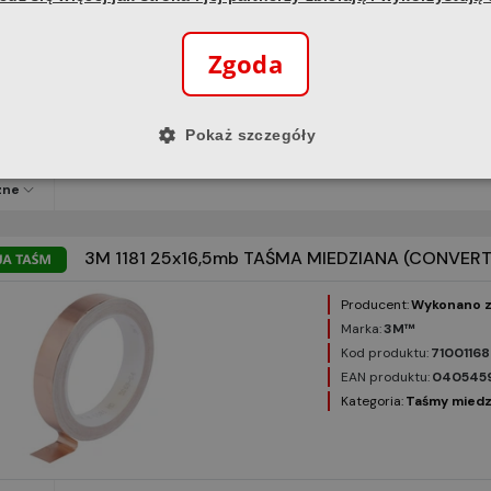
Marka:
3M™
Kod produktu:
71001168
Zgoda
EAN produktu:
0405459
Kategoria:
Taśmy miedz
Pokaż szczegóły
zne
3M 1181 25x16,5mb TAŚMA MIEDZIANA (CONVERT
Producent:
Wykonano z
Marka:
3M™
Kod produktu:
7100116
EAN produktu:
040545
Kategoria:
Taśmy miedz