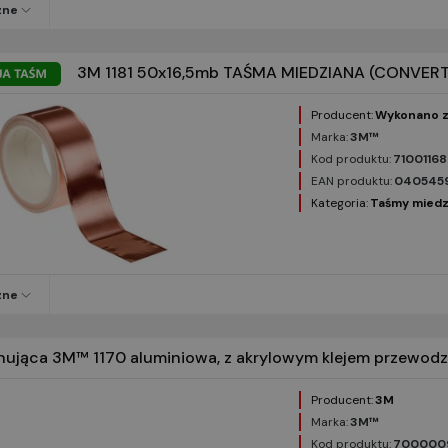
zne
3M 1181 50x16,5mb TAŚMA MIEDZIANA (CONVER
Producent:
Wykonano z
Marka:
3M™
Kod produktu:
7100116
EAN produktu:
040545
Kategoria:
Taśmy miedz
zne
nująca 3M™ 1170 aluminiowa, z akrylowym klejem przewod
Producent:
3M
Marka:
3M™
Kod produktu:
700000