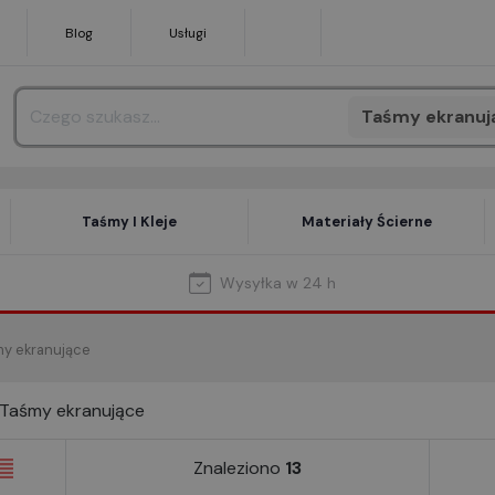
Blog
Usługi
Taśmy ekranuj
Search
Taśmy I Kleje
Materiały Ścierne
Wysyłka w 24 h
my ekranujące
Taśmy ekranujące
Znaleziono
13