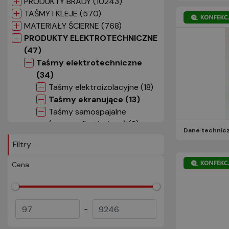
PRODUKTY BRADY (10243)
TAŚMY I KLEJE (570)
MATERIAŁY ŚCIERNE (768)
PRODUKTY ELEKTROTECHNICZNE
(47)
Taśmy elektrotechniczne
(34)
Taśmy elektroizolacyjne (18)
Taśmy ekranujące (13)
Taśmy samospajalne
(samowulkanizujące) (2)
Dane technic
Materiały termokurczliwe (9)
Filtry
Złączki instalacyjne Scotchlock
(3)
Cena
Aerozole, płyny, żele (1)
CZYSTOŚĆ I GRAFIKA (8)
Nieprzypisana (279)
-
PRODUKTY 3M (13770)