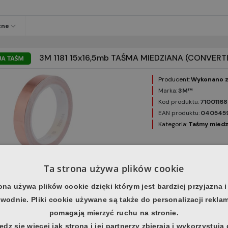
zne
3M 1181 15x16,5mb TAŚMA MIEDZIANA (CONVERT
Producent:
Wykonano z
Marka:
3M™
Kod produktu:
7100116
EAN produktu:
040545
Kategoria:
Taśmy miedz
Ta strona używa plików cookie
zne
ona używa plików cookie dzięki którym jest bardziej przyjazna i
wodnie. Pliki cookie używane są także do personalizacji rekla
3M 1181 19x16,5mb TAŚMA MIEDZIANA (CONVERT
pomagają mierzyć ruchu na stronie.
Producent:
Wykonano z
dz się więcej jak strona i jej partnerzy zbierają i wykorzystują