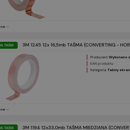
zne
3M 1245 12x 16,5mb TAŚMA (CONVERTING - HOR
Producent:
Wykonano z
EAN produktu:
Kategoria:
Taśmy ekran
zne
3M 1194 12x33,0mb TAŚMA MIEDZIANA (CONVER