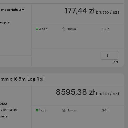
177,44 zł
 materiału 3M
brutto / szt
ujące
3 szt
Horus
24 h
szt
mm x 16,5m, Log Roll
8595,38 zł
brutto / szt
9122
67098409
1 szt
Horus
24 h
iane