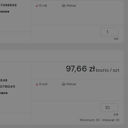
67098836
0 rol
Horus
niowe
rol
97,66 zł
brutto / szt
1348
0 szt
Horus
7150411
iane
szt
Minimum: 10
Interwał: 10