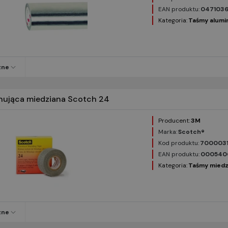
EAN produktu:
047103
Kategoria:
Taśmy alumi
zne
nująca miedziana Scotch 24
Producent:
3M
Marka:
Scotch®
Kod produktu:
700003
EAN produktu:
0005400
Kategoria:
Taśmy miedz
zne