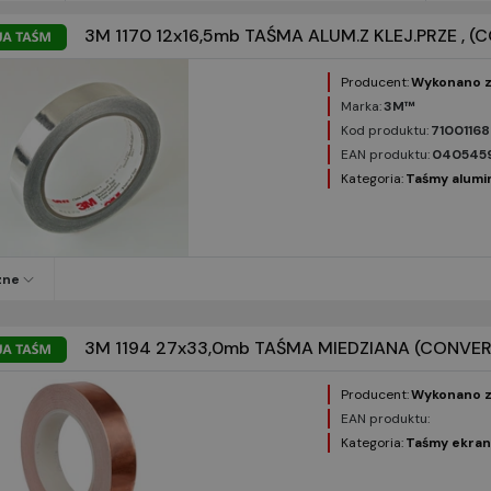
3M 1170 12x16,5mb TAŚMA ALUM.Z KLEJ.PRZE , 
Producent:
Wykonano z
Marka:
3M™
Kod produktu:
7100116
EAN produktu:
040545
Kategoria:
Taśmy alumi
zne
3M 1194 27x33,0mb TAŚMA MIEDZIANA (CONVER
Producent:
Wykonano z
EAN produktu:
Kategoria:
Taśmy ekran