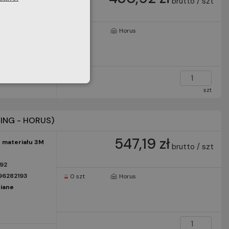
brutto / szt
91
6282551
0 szt
Horus
iane
szt
ING - HORUS)
547,19 zł
 materiału 3M
brutto / szt
892
96282193
0 szt
Horus
iane