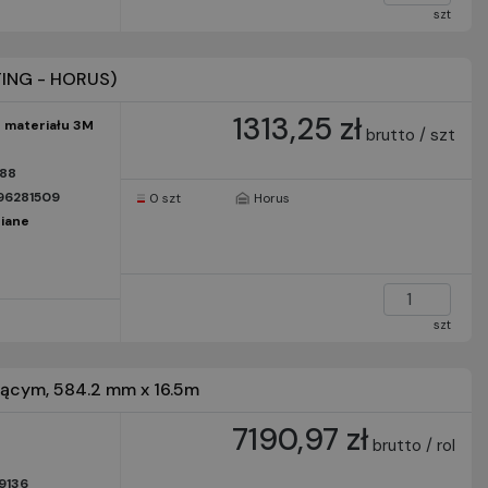
szt
TING - HORUS)
1313,25 zł
 materiału 3M
brutto / szt
888
96281509
0 szt
Horus
iane
szt
zącym, 584.2 mm x 16.5m
7190,97 zł
brutto / rol
9136