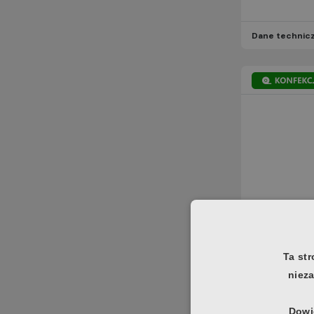
Dane technic
Dane technic
Ta str
nieza
Dowie