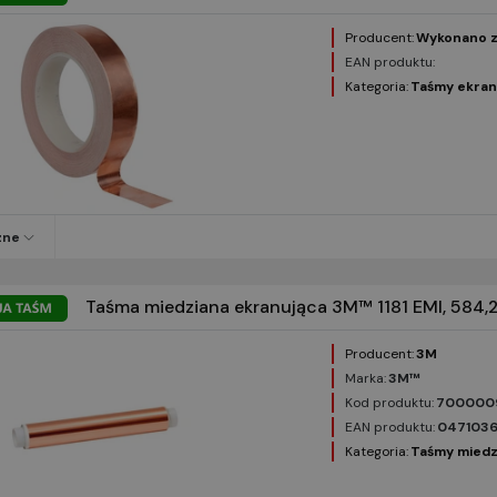
Producent:
Wykonano z
EAN produktu:
Kategoria:
Taśmy ekran
zne
Taśma miedziana ekranująca 3M™ 1181 EMI, 584,2
Producent:
3M
Marka:
3M™
Kod produktu:
700000
EAN produktu:
047103
Kategoria:
Taśmy miedz