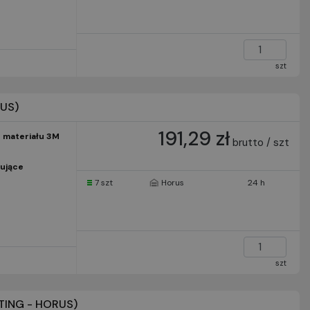
szt
US)
191,29 zł
 materiału 3M
brutto / szt
ujące
7 szt
Horus
24 h
szt
TING - HORUS)