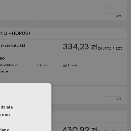
szt
ING - HORUS)
334,23 zł
 materiału 3M
brutto / szt
890
96283237
0 szt
Horus
iane
szt
 działa
m oraz
ING - HORUS)
430,92 zł
 materiału 3M
 dane.