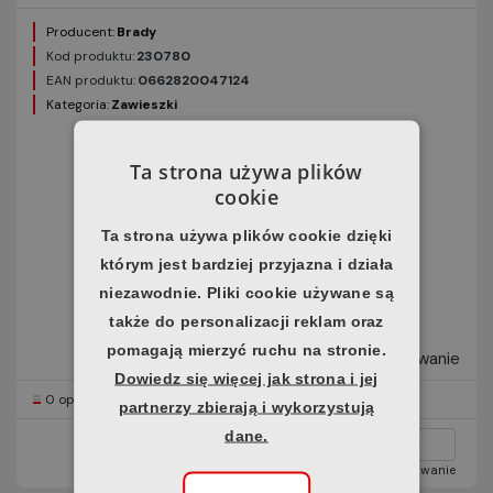
Producent:
Brady
Kod produktu:
230780
EAN produktu:
0662820047124
Kategoria:
Zawieszki
Ta strona używa plików
cookie
Ta strona używa plików cookie dzięki
którym jest bardziej przyjazna i działa
niezawodnie. Pliki cookie używane są
także do personalizacji reklam oraz
139,95 zł
pomagają mierzyć ruchu na stronie.
brutto / opakowanie
Dowiedz się więcej jak strona i jej
0 opakowanie
Horus
partnerzy zbierają i wykorzystują
dane.
opakowanie