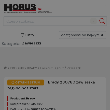
Search
Filtry
Zawieszki
Kategoria:
/
/
/
PRODUKTY BRADY
Lockout Tagout
Zawieszki
Brady 230780 zawieszka
tag-do not start
Producent:
Brady
Kod produktu:
230780
EAN produktu:
0662820047124