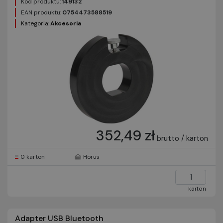
Kod produktu:
149132
EAN produktu:
0754473588519
Kategoria:
Akcesoria
352,49 zł
brutto / karton
0 karton
Horus
karton
Adapter USB Bluetooth