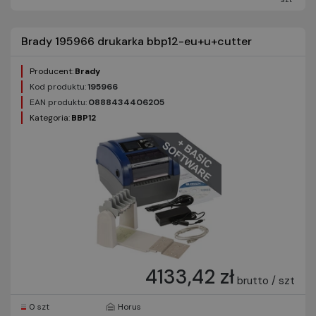
Brady 195966 drukarka bbp12-eu+u+cutter
Producent:
Brady
Kod produktu:
195966
EAN produktu:
0888434406205
Kategoria:
BBP12
4133,42 zł
brutto / szt
0 szt
Horus