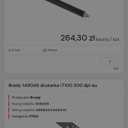
264,30 zł
brutto / szt
0 szt
Horus
szt
Brady 149046 drukarka i7100 300 dpi eu
Producent:
Brady
Kod produktu:
149046
EAN produktu:
0888434406441
Kategoria:
I7100