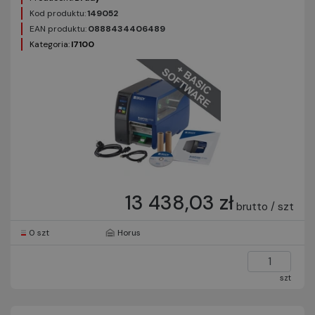
Kod produktu:
149052
EAN produktu:
0888434406489
Kategoria:
I7100
13 438,03 zł
brutto / szt
0 szt
Horus
szt