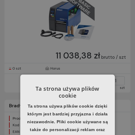
11 038,38 zł
brutto / szt
0 szt
Horus
Ta strona używa plików
szt
cookie
Brady 149047 drukarka i7100 600dpi
Ta strona używa plików cookie dzięki
którym jest bardziej przyjazna i działa
Producent:
Brady
niezawodnie. Pliki cookie używane są
Kod produktu:
149047
także do personalizacji reklam oraz
EAN produktu:
0888434406458