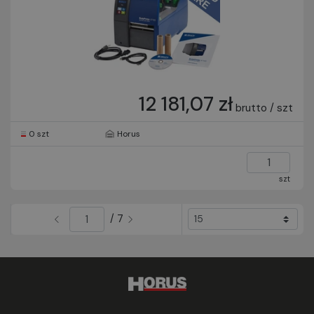
12 181,07 zł
brutto / szt
0 szt
Horus
szt
/ 7