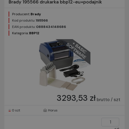
Brady 195566 drukarka bbp12-eu+podajnik
Producent:
Brady
Kod produktu:
195566
EAN produktu:
0888434148686
Kategoria:
BBP12
3293,53 zł
brutto / szt
0 szt
Horus
szt