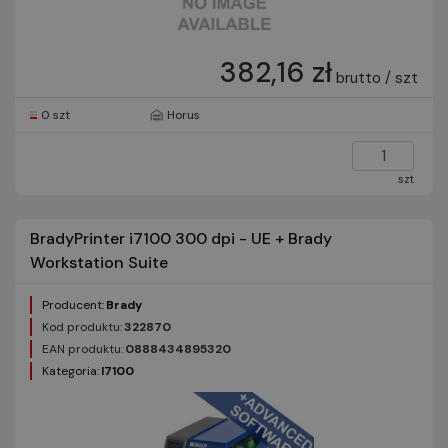
382,16 zł
brutto / szt
0 szt
Horus
szt
BradyPrinter i7100 300 dpi - UE + Brady
Workstation Suite
Producent:
Brady
Kod produktu:
322870
EAN produktu:
0888434895320
Kategoria:
I7100