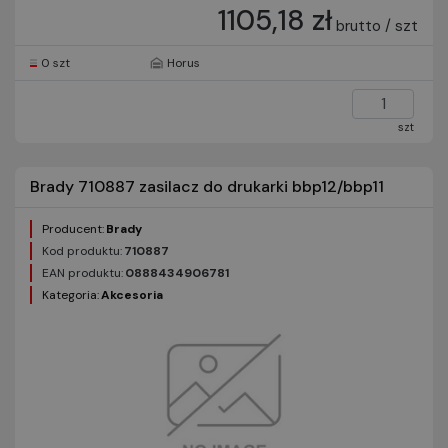
1105,18 zł
brutto / szt
0 szt
Horus
szt
Brady 710887 zasilacz do drukarki bbp12/bbp11
Producent:
Brady
Kod produktu:
710887
EAN produktu:
0888434906781
Kategoria:
Akcesoria