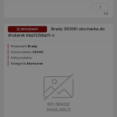
szt
Brady 361061 obcinarka do
drukarek bbp12/bbp11-c
Producent:
Brady
Kod produktu:
361061
EAN produktu:
Kategoria:
Akcesoria