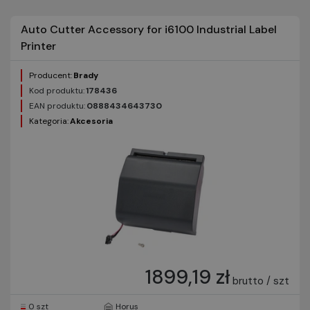
Auto Cutter Accessory for i6100 Industrial Label
Printer
Producent:
Brady
Kod produktu:
178436
EAN produktu:
0888434643730
Kategoria:
Akcesoria
1899,19 zł
brutto / szt
0 szt
Horus