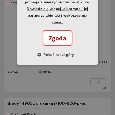
pomagają mierzyć ruchu na stronie.
Kategoria:
I7100
Dowiedz się więcej jak strona i jej
partnerzy zbierają i wykorzystują
dane.
Zgoda
Pokaż szczegóły
12 238,20 zł
brutto / szt
0 szt
Horus
szt
Brady 149052 drukarka i7100-600-p-eu
Producent:
Brady