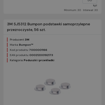
kpl
Minimum: 30
Interwał: 30
3M SJ5312 Bumpon podstawki samoprzylepne
przezroczyste, 56 szt.
Producent:
3M
Marka:
Bumpon™
Kod produktu:
7000001166
EAN produktu:
00021200192173
Kategoria:
Poduszki i przekładki