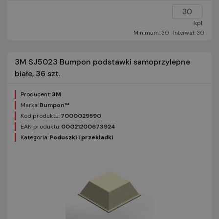
kpl
Minimum: 30
Interwał: 30
3M SJ5023 Bumpon podstawki samoprzylepne
białe, 36 szt.
Producent:
3M
Marka:
Bumpon™
Kod produktu:
7000029590
EAN produktu:
00021200673924
Kategoria:
Poduszki i przekładki