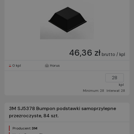
46,36 zł
brutto / kpl
0 kpl
Horus
kpl
Minimum: 28
Interwał: 28
3M SJ5378 Bumpon podstawki samoprzylepne
przezroczyste, 84 szt.
Producent:
3M