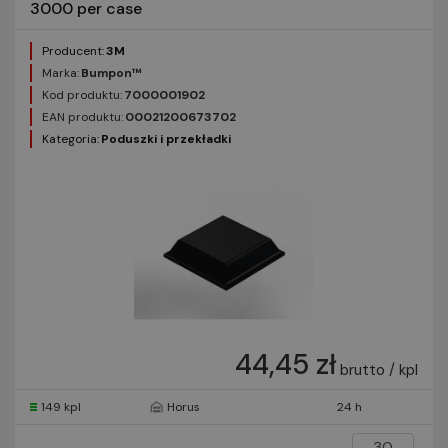
3000 per case
Producent:
3M
Marka:
Bumpon™
Kod produktu:
7000001902
EAN produktu:
00021200673702
Kategoria:
Poduszki i przekładki
44,45 zł
brutto / kpl
149 kpl
Horus
24 h