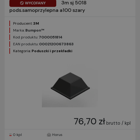
3m sj 5018
pods.samoprzylepna a100 szary
Producent:
3M
Marka:
Bumpon™
Kod produktu:
7000051814
EAN produktu:
00021200673863
Kategoria:
Poduszki i przekładki
76,70 zł
brutto / kpl
0 kpl
Horus