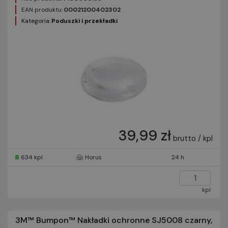
EAN produktu:
00021200402302
Kategoria:
Poduszki i przekładki
39,99 zł
brutto / kpl
634 kpl
Horus
24 h
kpl
3M™ Bumpon™ Nakładki ochronne SJ5008 czarny,