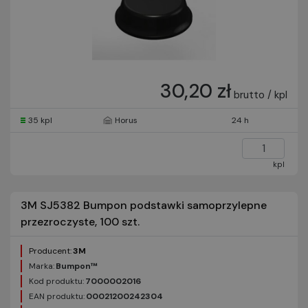
30,20 zł
brutto / kpl
35 kpl
Horus
24 h
kpl
3M SJ5382 Bumpon podstawki samoprzylepne
przezroczyste, 100 szt.
Producent:
3M
Marka:
Bumpon™
Kod produktu:
7000002016
EAN produktu:
00021200242304