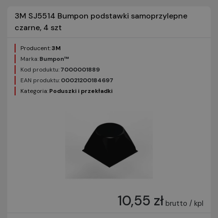
3M SJ5514 Bumpon podstawki samoprzylepne
czarne, 4 szt
Producent:
3M
Marka:
Bumpon™
Kod produktu:
7000001889
EAN produktu:
00021200184697
Kategoria:
Poduszki i przekładki
10,55 zł
brutto / kpl