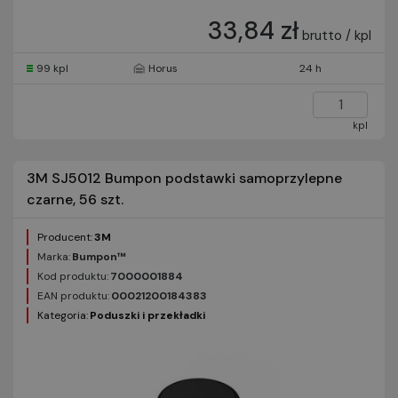
33,84 zł
brutto / kpl
99 kpl
Horus
24 h
kpl
3M SJ5012 Bumpon podstawki samoprzylepne
czarne, 56 szt.
Producent:
3M
Marka:
Bumpon™
Kod produktu:
7000001884
EAN produktu:
00021200184383
Kategoria:
Poduszki i przekładki