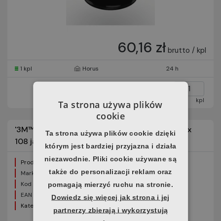
60,16 zł
brutto / kpl
1 kpl
Horus
24 h
kpl
Ta strona używa plików
cookie
'3M™ Taśma elektroprzewodząca 9713, 4 cale x
Ta strona używa plików cookie dzięki
108 jardów, 1 sztuka w opakowaniu
którym jest bardziej przyjazna i działa
niezawodnie. Pliki cookie używane są
Producent:
3M
także do personalizacji reklam oraz
Marka:
3M™
Kod produktu:
7000048869
pomagają mierzyć ruchu na stronie.
EAN produktu:
50021200432144
Dowiedz się więcej jak strona i jej
Kategoria:
Taśmy elektroprzewodzące
partnerzy zbierają i wykorzystują