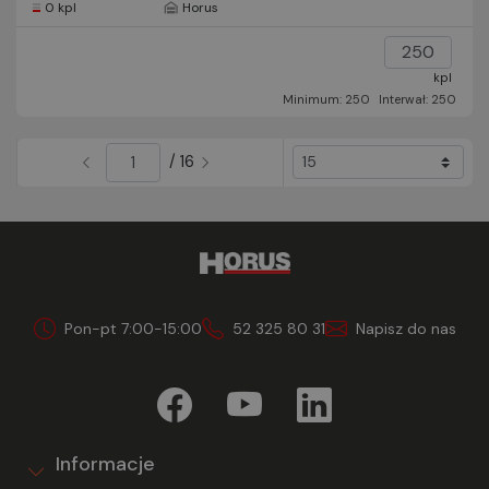
0 kpl
Horus
kpl
Minimum: 250
Interwał: 250
/ 16
Pon-pt 7:00-15:00
52 325 80 31
Napisz do nas
Informacje