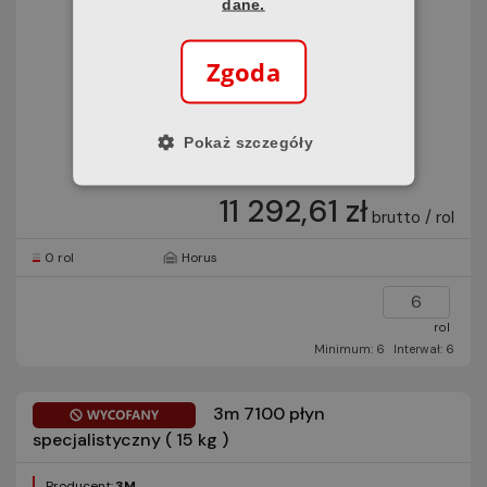
dane.
Zgoda
Pokaż szczegóły
11 292,61 zł
brutto / rol
0 rol
Horus
rol
Minimum: 6
Interwał: 6
3m 7100 płyn
specjalistyczny ( 15 kg )
Producent:
3M