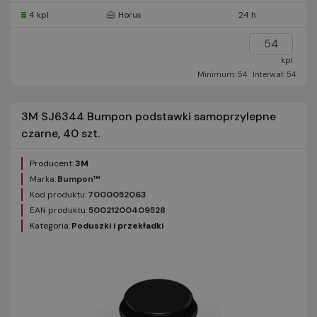
4 kpl
Horus
24 h
kpl
Minimum: 54
Interwał: 54
3M SJ6344 Bumpon podstawki samoprzylepne
czarne, 40 szt.
Producent:
3M
Marka:
Bumpon™
Kod produktu:
7000052063
EAN produktu:
50021200409528
Kategoria:
Poduszki i przekładki