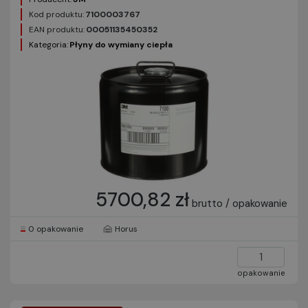
Kod produktu:
7100003767
EAN produktu:
00051135450352
Kategoria:
Płyny do wymiany ciepła
5700,82 zł
brutto / opakowanie
0 opakowanie
Horus
opakowanie