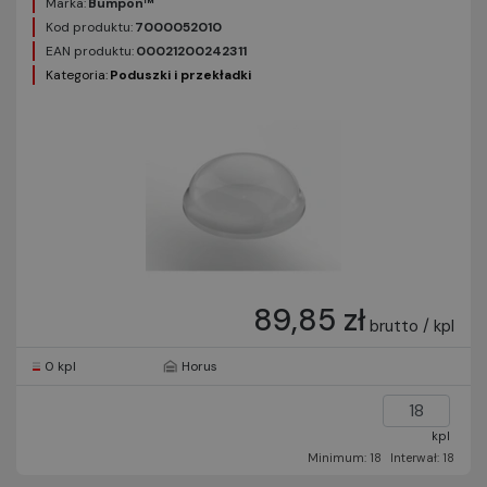
Marka:
Bumpon™
Kod produktu:
7000052010
EAN produktu:
00021200242311
Kategoria:
Poduszki i przekładki
89,85 zł
brutto / kpl
0 kpl
Horus
kpl
Minimum: 18
Interwał: 18