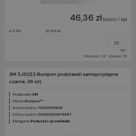
46,36 zł
brutto / kpl
0 kpl
Horus
kpl
Minimum: 28
Interwał: 28
3M SJ5023 Bumpon podstawki samoprzylepne
czarne, 36 szt.
Producent:
3M
Marka:
Bumpon™
Kod produktu:
7000001906
EAN produktu:
00021200673887
Kategoria:
Poduszki i przekładki