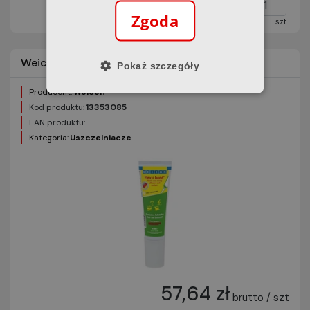
Zgoda
szt
Weicon 13353085 Flex+Bond 85ml bezbarwny
Pokaż szczegóły
Producent:
Weicon
Kod produktu:
13353085
EAN produktu:
Kategoria:
Uszczelniacze
57,64 zł
brutto / szt