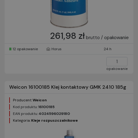
261,98 zł
brutto / opakowanie
12 opakowanie
Horus
24 h
opakowanie
Weicon 16100185 Klej kontaktowy GMK 2410 185g
Producent:
Weicon
Kod produktu:
16100185
EAN produktu:
4024596029180
Kategoria:
Kleje rozpuszczalnikowe