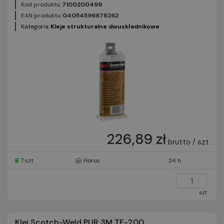
Kod produktu:
7100200499
EAN produktu:
04054596678262
Kategoria:
Kleje strukturalne dwuskładnikowe
226,89 zł
brutto / szt
7 szt
Horus
24 h
szt
Klej Scotch-Weld PUR 3M TE-200