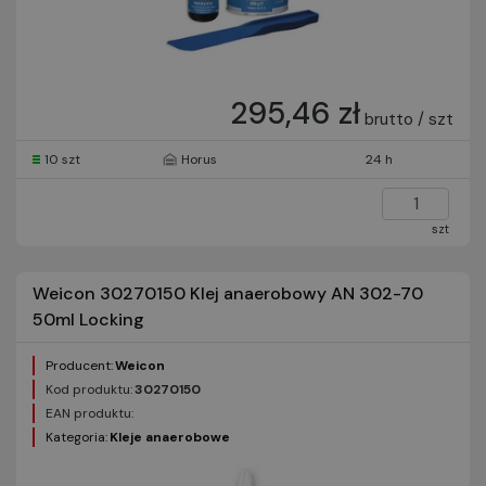
295,46 zł
brutto / szt
10 szt
Horus
24 h
szt
Weicon 30270150 Klej anaerobowy AN 302-70
50ml Locking
Producent:
Weicon
Kod produktu:
30270150
EAN produktu:
Kategoria:
Kleje anaerobowe