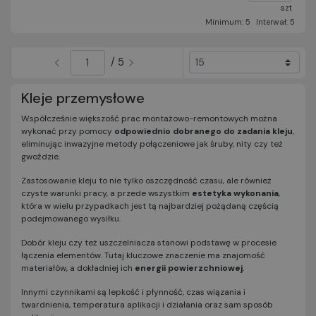
szt
Minimum: 5
Interwał: 5
/ 5
Kleje przemysłowe
Współcześnie większość prac montażowo-remontowych można
wykonać przy pomocy
odpowiednio dobranego do zadania kleju
,
eliminując inwazyjne metody połączeniowe jak śruby, nity czy też
gwoździe.
Zastosowanie kleju to nie tylko oszczędność czasu, ale również
czyste warunki pracy, a przede wszystkim
estetyka wykonania
,
która w wielu przypadkach jest tą najbardziej pożądaną częścią
podejmowanego wysiłku.
Dobór kleju czy też uszczelniacza stanowi podstawę w procesie
łączenia elementów. Tutaj kluczowe znaczenie ma znajomość
materiałów, a dokładniej ich
energii powierzchniowej
.
Innymi czynnikami są lepkość i płynność, czas wiązania i
twardnienia, temperatura aplikacji i działania oraz sam sposób