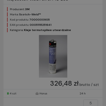
Producent:
3M
Marka:
Scotch-Weld™
Kod produktu:
7000000905
EAN produktu:
00051115251641
Kategoria:
Kleje termotopliwe utwardzalne
326,48 zł
brutto / szt
4 szt
Horus
24 h