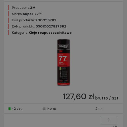
Producent:
3M
Marka:
Super 77™
Kod produktu:
7000116782
EAN produktu:
05010027827882
Kategoria:
Kleje rozpuszczalnikowe
127,60 zł
brutto / szt
42 szt
Horus
24 h
szt