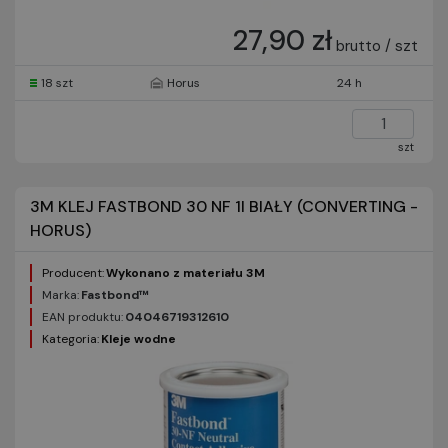
27,90 zł
brutto / szt
18 szt
Horus
24 h
szt
3M KLEJ FASTBOND 30 NF 1l BIAŁY (CONVERTING -
HORUS)
Producent:
Wykonano z materiału 3M
Marka:
Fastbond™
EAN produktu:
04046719312610
Kategoria:
Kleje wodne