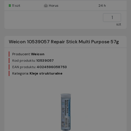
11 szt
Horus
24 h
szt
Weicon 10539057 Repair Stick Multi Purpose 57g
Producent:
Weicon
Kod produktu:
10539057
EAN produktu:
4024596058753
Kategoria:
Kleje strukturalne