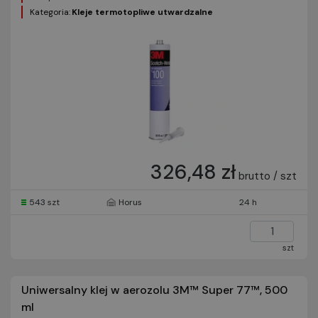
Kategoria:
Kleje termotopliwe utwardzalne
326,48 zł
brutto / szt
543 szt
Horus
24 h
szt
Uniwersalny klej w aerozolu 3M™ Super 77™, 500
ml