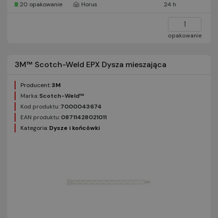
20 opakowanie
Horus
24 h
opakowanie
3M™ Scotch-Weld EPX Dysza mieszająca
Producent:
3M
Marka:
Scotch-Weld™
Kod produktu:
7000043674
EAN produktu:
08711428021011
Kategoria:
Dysze i końcówki