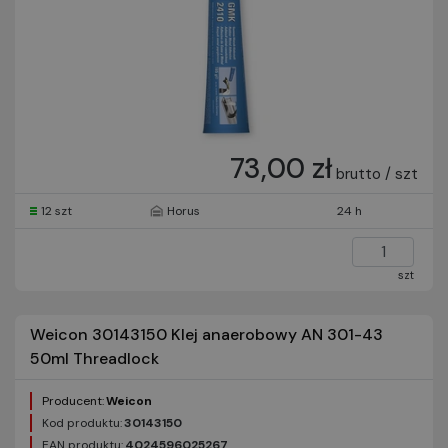
73,00 zł
brutto / szt
12 szt
Horus
24 h
szt
Weicon 30143150 Klej anaerobowy AN 301-43
50ml Threadlock
Producent:
Weicon
Kod produktu:
30143150
EAN produktu:
4024596025267