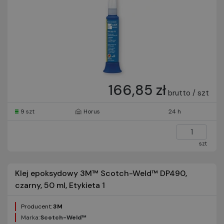
166,85 zł
brutto / szt
9 szt
Horus
24 h
szt
Klej epoksydowy 3M™ Scotch-Weld™ DP490,
czarny, 50 ml, Etykieta 1
Producent:
3M
Marka:
Scotch-Weld™