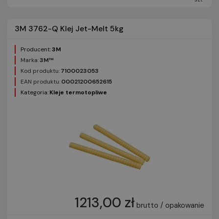
3M 3762-Q Klej Jet-Melt 5kg
Producent:
3M
Marka:
3M™
Kod produktu:
7100023053
EAN produktu:
00021200652615
Kategoria:
Kleje termotopliwe
1213,00 zł
brutto / opakowanie