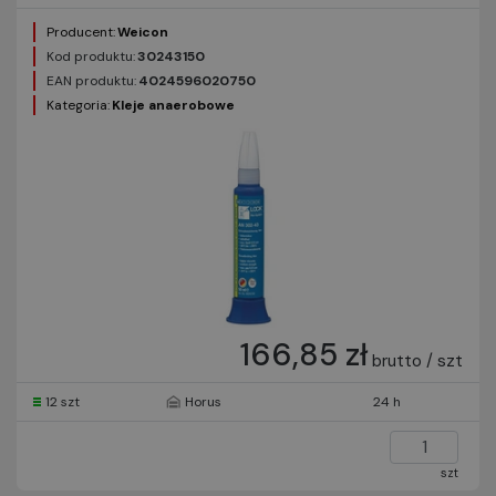
Producent:
Weicon
Kod produktu:
30243150
EAN produktu:
4024596020750
Kategoria:
Kleje anaerobowe
166,85 zł
brutto / szt
12 szt
Horus
24 h
szt