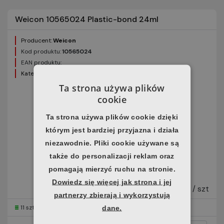
Weicon 10565024 Plastic-bond 24ml
Producent:
Weicon
Kod produktu:
10565024
EAN produktu:
Kategoria:
Kleje strukturalne
Ta strona używa plików
cookie
Ta strona używa plików cookie dzięki
którym jest bardziej przyjazna i działa
niezawodnie. Pliki cookie używane są
także do personalizacji reklam oraz
pomagają mierzyć ruchu na stronie.
78,79 zł
Dowiedz się więcej jak strona i jej
brutto / szt
partnerzy zbierają i wykorzystują
11 szt
Horus
dane.
24 h