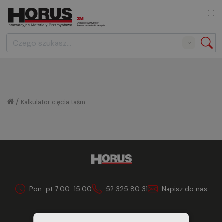
Search
/
Kalkulator cięcia taśm
Pon-pt 7:00-15:00
52 325 80 31
Napisz do nas