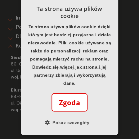
Ta strona używa plików
cookie
Informacje
Pomoc
Ta strona używa plików cookie dzięki
którym jest bardziej przyjazna i działa
Dla klienta
niezawodnie. Pliki cookie używane są
Kontakt
także do personalizacji reklam oraz
Siedziba firmy
pomagają mierzyć ruchu na stronie.
86-050 Solec Kujawski
Dowiedz się więcej jak strona i jej
ul. Unii Europejskiej 33
partnerzy zbierają i wykorzystują
woj. kujawsko-pomorskie
dane.
Biuro handlowe
64-920 Piła
Zgoda
ul. Okrzei 18
woj. wielkopolskie
Pokaż szczegóły