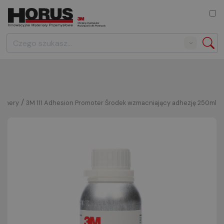
Search
/
rimery
3M 111 Adhesion Promoter Środek wzmacniający adhezję 250ml