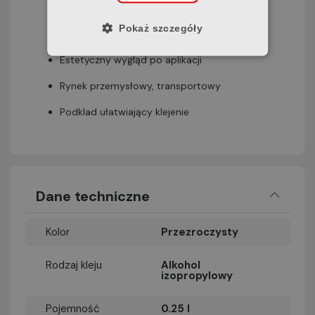
Zwiększona adhezja w normalnych i niższych
Pokaż szczegóły
temperaturach
Estetyczny wygląd po aplikacji
Rynek przemysłowy, transportowy
Podklad ułatwiający klejenie
Dane techniczne
Kolor
Przezroczysty
Rodzaj kleju
Alkohol
izopropylowy
Pojemność
0.25 l