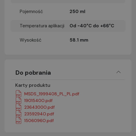
Pojemność
250 ml
Temperatura aplikacji
Od -40°C do +66°C
Wysokość
58.1 mm
Do pobrania
Karty produktu
MSDS_1999408_PL_PL.pdf
1901540O.pdf
2364300O.pdf
2359294O.pdf
1506096O.pdf