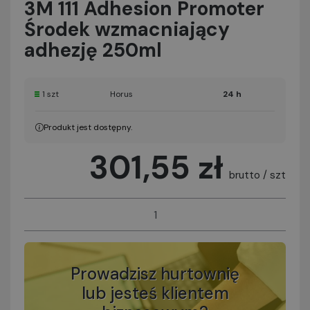
3M 111 Adhesion Promoter
Środek wzmacniający
adhezję 250ml
1 szt
Horus
24 h
Produkt jest dostępny.
301,55 zł
brutto / szt
Prowadzisz hurtownię
lub jesteś klientem