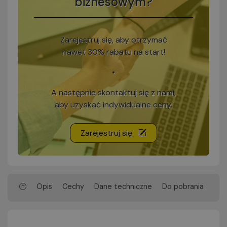
biznesowym?
Zarejestruj się, aby otrzymać
nawet 30% rabatu na start!
•
A następnie skontaktuj się z nami,
aby uzyskać indywidualne ceny.
Zarejestruj się
Opis
Cechy
Dane techniczne
Do pobrania