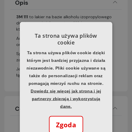
Opis
3M 111
to lakier na bazie alkoholu izopropylowego
do stosowania jako grunt pod kleje,
który poprawia adhezję.
Ta strona używa plików
Adhezja zostaje zwiększona w normalnych
cookie
oraz niższych temperaturach.
Ta strona używa plików cookie dzięki
Sprawdzi się na metalowych powierzchniach
zarówno malowanych, jak i niemalowanych.
którym jest bardziej przyjazna i działa
niezawodnie. Pliki cookie używane są
Jest to środek zalecany do użycia podczas
łączenia za pomocą taśm 3M VHB.
także do personalizacji reklam oraz
pomagają mierzyć ruchu na stronie.
Dowiedz się więcej jak strona i jej
partnerzy zbierają i wykorzystują
dane.
Cechy
Zgoda
Grunt do klejów, wzmacniający adhezję
na bazie alkoholu